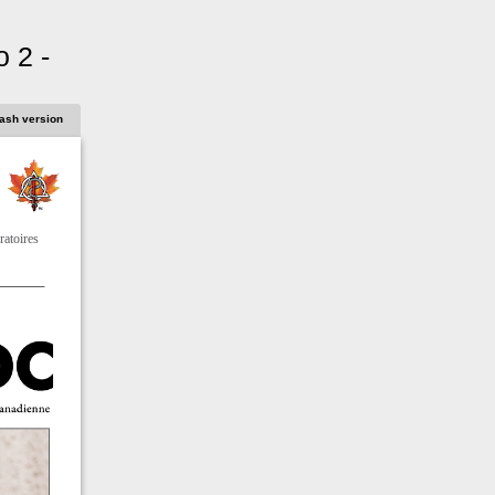
 2 -
lash version
ratoires