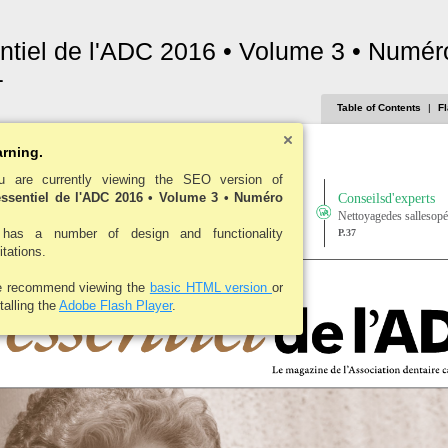
ntiel de l'ADC 2016 • Volume 3 • Numéro
1
Table of Contents
|
F
6 •Volume 3•Numéro 2
rning.
u are currently viewing the SEO version of
essentiel de l'ADC 2016 • Volume 3 • Numéro
r lesmédias sociaux
Avocats, lattés etdentistes
Conseilsd'experts
spour lesdentistes
Oùva l'argentdesAméricains?
Nettoyagedes sallesopé
 has a number of design and functionality
P.29
P.37
itations.
 recommend viewing the
basic HTML version
or
talling the
Adobe Flash Player
.