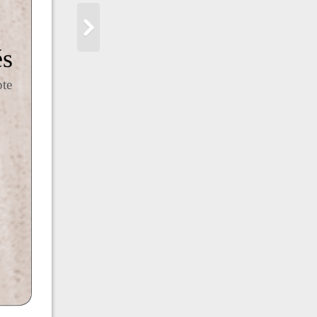
és
pte