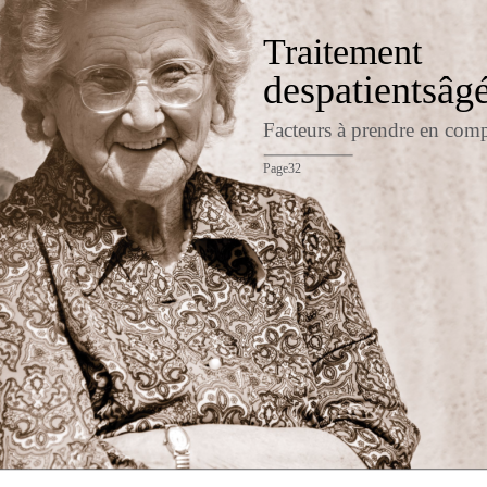
Traitement
despatientsâg
Facteurs à prendre en com
Page32